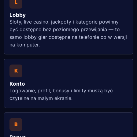
L
Lobby
Sloty, live casino, jackpoty i kategorie powinny
być dostępne bez poziomego przewijania — to
samo
lobby gier dostępne na telefonie
co w wersji
na komputer.
K
Konto
Logowanie, profil, bonusy i limity muszą być
czytelne na małym ekranie.
B