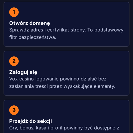
1
Otwórz domenę
Sprawdź adres i certyfikat strony. To podstawowy
filtr bezpieczeństwa.
2
Zaloguj się
Vox casino logowanie powinno działać bez
zasłaniania treści przez wyskakujące elementy.
3
Przejdź do sekcji
Gry, bonus, kasa i profil powinny być dostępne z