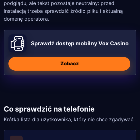
podglądu, ale tekst pozostaje neutralny: przed
instalacją trzeba sprawdzić źródło pliku i aktualną
domenę operatora.
Sprawdź dostęp mobilny Vox Casino
Zobacz
Co sprawdzić na telefonie
Krótka lista dla użytkownika, który nie chce zgadywać.